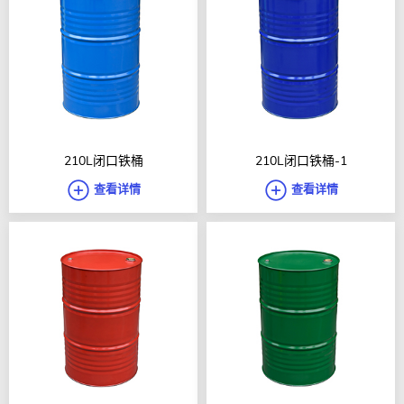
210L闭口铁桶
210L闭口铁桶-1
查看详情
查看详情