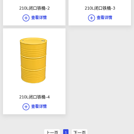
210L闭口铁桶-2
210L闭口铁桶-3
查看详情
查看详情
210L闭口铁桶-4
查看详情
上一页
1
下一页