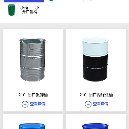
小桶——小
开口钢桶
210L闭口镀锌桶
210L闭口内绿涂桶
查看详情
查看详情